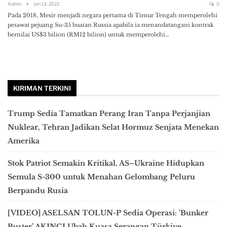
Admin
Jan 13, 2022
0
Pada 2018, Mesir menjadi negara pertama di Timur Tengah memperolehi
pesawat pejuang Su-35 buatan Russia apabila ia menandatangani kontrak
bernilai US$3 bilion (RM12 bilion) untuk memperolehi…
KIRIMAN TERKINI
Trump Sedia Tamatkan Perang Iran Tanpa Perjanjian
Nuklear, Tehran Jadikan Selat Hormuz Senjata Menekan
Amerika
Stok Patriot Semakin Kritikal, AS–Ukraine Hidupkan
Semula S-300 untuk Menahan Gelombang Peluru
Berpandu Rusia
[VIDEO] ASELSAN TOLUN-P Sedia Operasi: ‘Bunker
Buster’ AKINCI Ubah Kuasa Serangan Türkiye