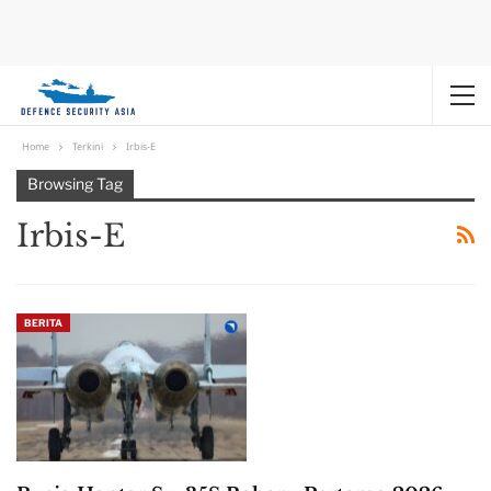
Home
Terkini
Irbis-E
Browsing Tag
Irbis-E
BERITA