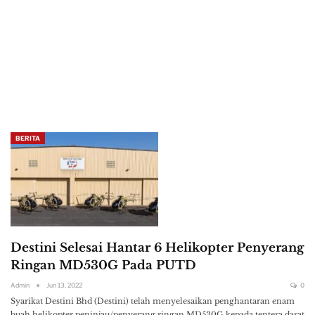
BERITA
Destini Selesai Hantar 6 Helikopter Penyerang
Ringan MD530G Pada PUTD
Admin
Jun 13, 2022
0
Syarikat Destini Bhd (Destini) telah menyelesaikan penghantaran enam
buah helikopter peninjau/penyerang ringan MD530G kepada tentera darat