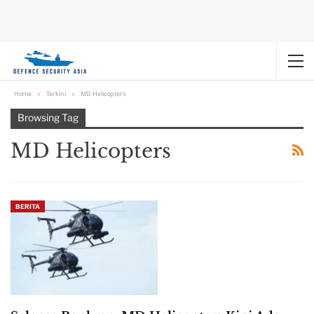
Home
Terkini
MD Helicopters
Browsing Tag
MD Helicopters
BERITA