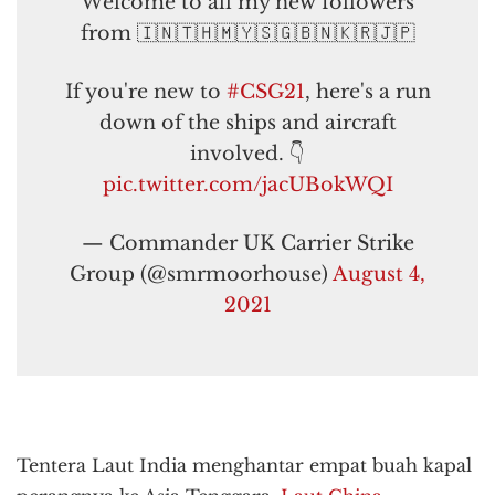
Welcome to all my new followers
from 🇮🇳🇹🇭🇲🇾🇸🇬🇧🇳🇰🇷🇯🇵
If you're new to
#CSG21
, here's a run
down of the ships and aircraft
involved. 👇
pic.twitter.com/jacUBokWQI
— Commander UK Carrier Strike
Group (@smrmoorhouse)
August 4,
2021
Tentera Laut India menghantar empat buah kapal