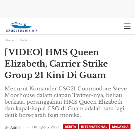
Home
Berita
[VIDEO] HMS Queen
Elizabeth, Carrier Strike
Group 21 Kini Di Guam
Menurut Komander CSG21 Commodore Steve
Moorhouse dalam ciapan Twitter-nya, beliau
berkata, persinggahan HMS Queen Elizabeth
dan kapal-kapal CSG di Guam adalah satu lagi
detik bersejarah bagi mereka.
On
Ogo 6, 2021
BERITA
INTERNATIONAL
MALAYSIA
By
Admin