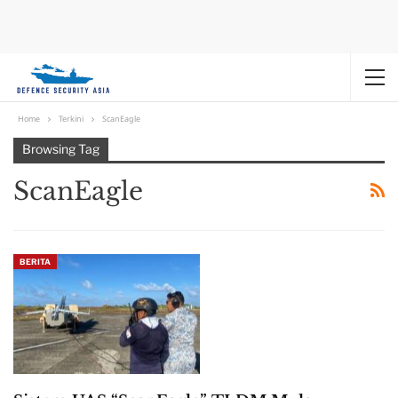
Home
Terkini
ScanEagle
Browsing Tag
ScanEagle
BERITA