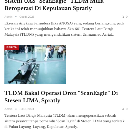
Sistem UAS “ScanEagle” TLDM Mula
Beroperasi Di Kepulauan Spratly
Admin
Ogo 8, 2023
0
Eksesais Angkasa Samudera (Eks ANGSA) yang sedang berlangsung pada
ketika ini telah menunjukkan bahawa Skn 601 Tentera Laut Diraja
Malaysia (TLDM) yang mengendalikan sistem Unmanned Aerial…
BERITA
TLDM Bakal Operasi Dron “ScanEagle” Di
Stesen LIMA, Spratly
Admin
Jul 13, 2023
0
Tentera Laut Diraja Malaysia (TLDM) akan mengoperasikan sebuah
sistem pesawat tanpa pemandu “ScanEagle” di Stesen LIMA yang terletak
di Pulau Layang-Layang, Kepulauan Spratly.