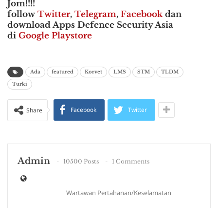
Jom!!!!
follow
Twitter
,
Telegram
,
Facebook
dan
download Apps Defence Security Asia
di
Google Playstore
Ada
featured
Korvet
LMS
STM
TLDM
Turki
Facebook
Twitter
Share
Admin
10500 Posts
1 Comments
Wartawan Pertahanan/Keselamatan