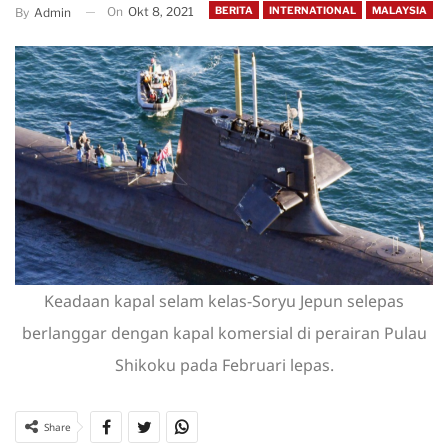
On
Okt 8, 2021
BERITA
INTERNATIONAL
MALAYSIA
By
Admin
Keadaan kapal selam kelas-Soryu Jepun selepas
berlanggar dengan kapal komersial di perairan Pulau
Shikoku pada Februari lepas.
Share