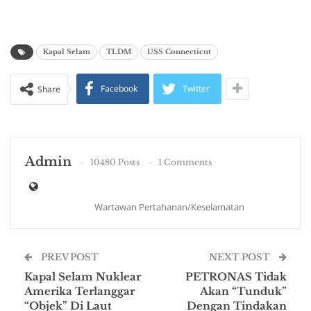
Kapal Selam
TLDM
USS Connecticut
Facebook
Twitter
Share
Admin
10480 Posts
1 Comments
Wartawan Pertahanan/Keselamatan
PREV POST
NEXT POST
Kapal Selam Nuklear
PETRONAS Tidak
Amerika Terlanggar
Akan “Tunduk”
“Objek” Di Laut
Dengan Tindakan