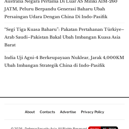
Australia Negara Pertama Di Luar AS Miliki AIM-260
JATM, Peluru Berpandu Generasi Baharu Ubah
Persaingan Udara Dengan China Di Indo-Pasifik
“Segi Tiga Kuasa Baharu”: Pakatan Pertahanan Türkiye–
Arab Saudi–Pakistan Bakal Ubah Imbangan Kuasa Asia
Barat
India Uji Agni-4 Berkeupayaan Nuklear, Jarak 4,000KM
Ubah Imbangan Strategik China di Indo-Pasifik
About
Contacts
Advertise
Privacy Policy
© 2026 - Defence Security Asia. All Rights Reserved.
design
XC
II
TECH