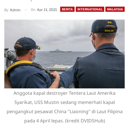
On
Apr 11, 2021
BERITA
INTERNATIONAL
MALAYSIA
By
Admin
Anggota kapal destroyer Tentera Laut Amerika
Syarikat, USS Mustin sedang memerhati kapal
pengangkut pesawat China "Liaoning" di Laut Filipina
pada 4 April lepas. (kredit DVIDSHub)