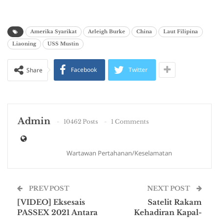
Amerika Syarikat
Arleigh Burke
China
Laut Filipina
Liaoning
USS Mustin
Facebook
Twitter
Share
Admin
10462 Posts
1 Comments
Wartawan Pertahanan/Keselamatan
PREV POST
NEXT POST
[VIDEO] Eksesais
Satelit Rakam
PASSEX 2021 Antara
Kehadiran Kapal-