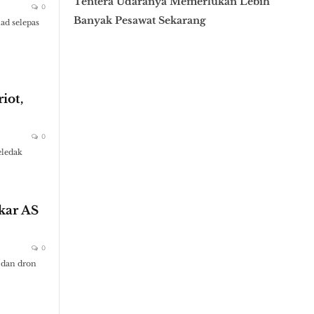
Tentera Udaranya Memerlukan Lebih
0
Banyak Pesawat Sekarang
ad selepas
iot,
0
eledak
kar AS
0
k dan dron