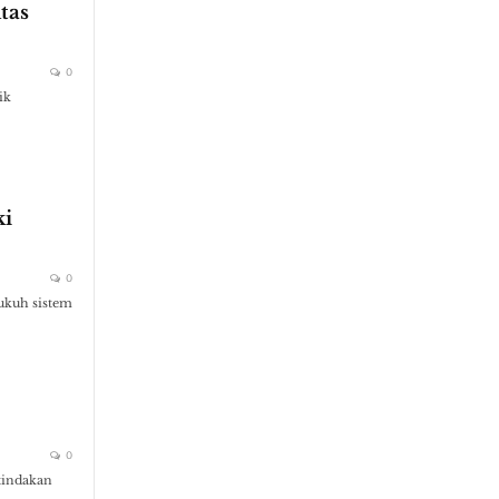
tas
0
ik
ki
0
ukuh sistem
0
 tindakan