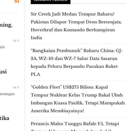
Sir Creek Jadi Medan Tempur Baharu?
Pakistan Dilapor Tempat Dron Bersenjata,
ming,
Hoverkraf dan Komando Berhampiran
India
0
lit
“Rangkaian Pembunuh” Baharu China: GJ-
3A, WZ-10 dan WZ-7 Salur Data Sasaran
kepada Peluru Berpandu Pasukan Roket
usi
PLA
“Golden Fleet” US$275 Bilion: Kapal
0
 serangan
Tempur Nuklear Kelas Trump Bakal Ubah
Imbangan Kuasa Pasifik, Tetapi Mampukah
Amerika Membiayainya?
tika
Perancis Mahu Tunggu Rafale F5, Tetapi