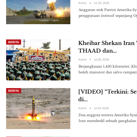
Admin
Jul 30, 2026
Anggaran stok Patriot Amerika Sy
penggunaan intensif sepanjang Op
Kheibar Shekan Iran ‘
BERITA
THAAD dan…
Admin
Jul 26, 2026
Berjangkauan 1,450 kilometer, Kh
boleh manuver dan salvo campura
[VIDEO] “Terkini: Se
BERITA
di…
Admin
Jul 19, 2026
Dua anggota tentera Amerika Syari
Iran membedil sebuah pangkala