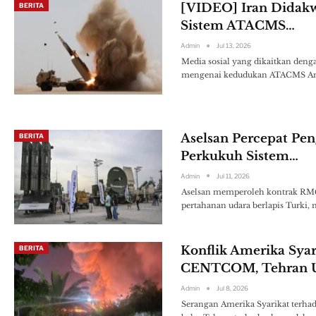
[VIDEO] Iran Didakw
BERITA
Sistem ATACMS…
Admin
Jul 13, 2026
Media sosial yang dikaitkan deng
mengenai kedudukan ATACMS Amer
Aselsan Percepat Pen
BERITA
Perkukuh Sistem…
Admin
Jul 11, 2026
Aselsan memperoleh kontrak RM6.
pertahanan udara berlapis Turki, 
Konflik Amerika Sya
BERITA
CENTCOM, Tehran
Admin
Jul 8, 2026
Serangan Amerika Syarikat terhad