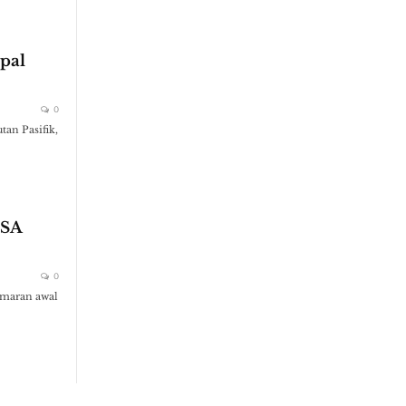
pal
0
tan Pasifik,
ESA
0
amaran awal