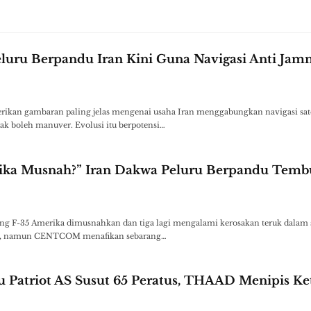
eluru Berpandu Iran Kini Guna Navigasi Anti Jam
kan gambaran paling jelas mengenai usaha Iran menggabungkan navigasi sate
k boleh manuver. Evolusi itu berpotensi…
ika Musnah?” Iran Dakwa Peluru Berpandu Temb
ang F-35 Amerika dimusnahkan dan tiga lagi mengalami kerosakan teruk dalam
rdan, namun CENTCOM menafikan sebarang…
 Patriot AS Susut 65 Peratus, THAAD Menipis Ke