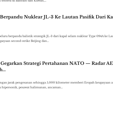
tentera di Bahrain dan Kuwait,…
Berpandu Nuklear JL-3 Ke Lautan Pasifik Dari Ka
ru berpandu balistik strategik JL-3 dari kapal selam nuklear Type 094A ke Lau
ayaan second-strike Beijing dan…
 Gegarkan Strategi Pertahanan NATO — Radar A
ah…
ngan jarak pengesanan sehingga 5,000 kilometer memberi Eropah keupayaan 
du hipersonik, pesawat halimunan, ancaman…