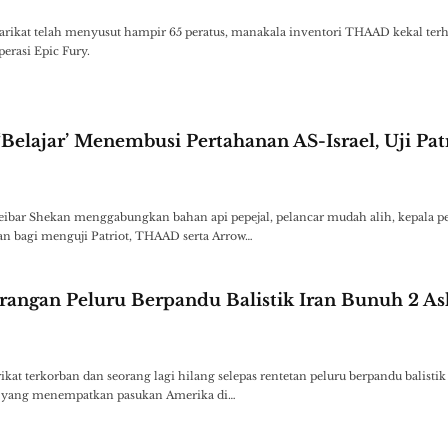
arikat telah menyusut hampir 65 peratus, manakala inventori THAAD kekal terh
erasi Epic Fury.
Belajar’ Menembusi Pertahanan AS-Israel, Uji Patr
eibar Shekan menggabungkan bahan api pepejal, pelancar mudah alih, kepala p
n bagi menguji Patriot, THAAD serta Arrow…
rangan Peluru Berpandu Balistik Iran Bunuh 2 As
kat terkorban dan seorang lagi hilang selepas rentetan peluru berpandu balisti
n yang menempatkan pasukan Amerika di…