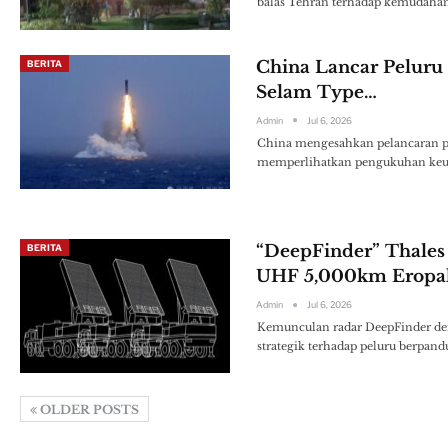
balas Tehran terhadap kemudahan 
China Lancar Peluru 
BERITA
Selam Type…
Admin
Jul 6, 2026
China mengesahkan pelancaran pelu
memperlihatkan pengukuhan keup
“DeepFinder” Thales
BERITA
UHF 5,000km Erop
Admin
Jul 6, 2026
Kemunculan radar DeepFinder de
strategik terhadap peluru berpan
OLDER POSTS