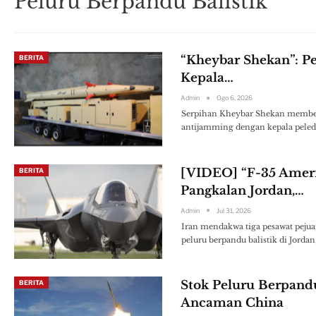
Peluru Berpandu Balistik
“Kheybar Shekan”: P
BERITA
Kepala…
Admin
Ogo 6, 2026
Serpihan Kheybar Shekan memberi
antijamming dengan kepala peleda
[VIDEO] “F-35 Amer
BERITA
Pangkalan Jordan,…
Admin
Jul 31, 2026
Iran mendakwa tiga pesawat peju
peluru berpandu balistik di Jo
Stok Peluru Berpandu
BERITA
Ancaman China