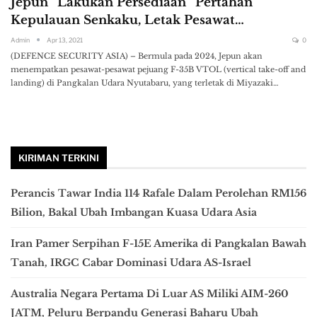
Jepun “Lakukan Persediaan” Pertahan
Kepulauan Senkaku, Letak Pesawat…
Admin
Apr 13, 2021
0
(DEFENCE SECURITY ASIA) – Bermula pada 2024, Jepun akan
menempatkan pesawat-pesawat pejuang F-35B VTOL (vertical take-off and
landing) di Pangkalan Udara Nyutabaru, yang terletak di Miyazaki…
KIRIMAN TERKINI
Perancis Tawar India 114 Rafale Dalam Perolehan RM156
Bilion, Bakal Ubah Imbangan Kuasa Udara Asia
Iran Pamer Serpihan F-15E Amerika di Pangkalan Bawah
Tanah, IRGC Cabar Dominasi Udara AS-Israel
Australia Negara Pertama Di Luar AS Miliki AIM-260
JATM, Peluru Berpandu Generasi Baharu Ubah