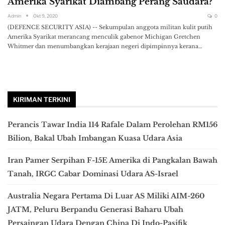
Amerika Syarikat Diambang Perang Saudara?
Admin
Okt 9, 2020
0
(DEFENCE SECURITY ASIA) -- Sekumpulan anggota militan kulit putih
Amerika Syarikat merancang menculik gabenor Michigan Gretchen
Whitmer dan menumbangkan kerajaan negeri dipimpinnya kerana…
KIRIMAN TERKINI
Perancis Tawar India 114 Rafale Dalam Perolehan RM156
Bilion, Bakal Ubah Imbangan Kuasa Udara Asia
Iran Pamer Serpihan F-15E Amerika di Pangkalan Bawah
Tanah, IRGC Cabar Dominasi Udara AS-Israel
Australia Negara Pertama Di Luar AS Miliki AIM-260
JATM, Peluru Berpandu Generasi Baharu Ubah
Persaingan Udara Dengan China Di Indo-Pasifik