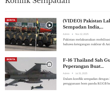
Konflik Sempadan
(VIDEO) Pakistan La
BERITA
Sempadan India,…
Admin
Nov 12, 2025
Pakistan melaksanakan mobilisasi
bahawa ketegangan nuklear di Asia
F-16 Thailand Sah G
BERITA
Peperangan Buat…
Admin
Jul 31, 2025
Dalam konflik sempadan dengan K
penggunaan bom pandu KGGB buat