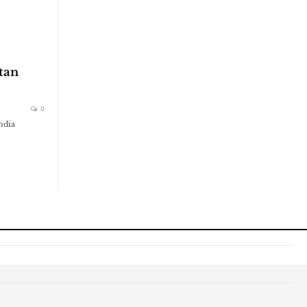
tan
0
ndia