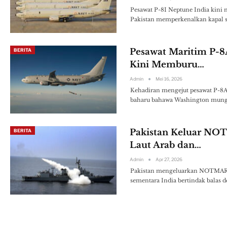
Pesawat P-8I Neptune India kini 
Pakistan memperkenalkan kapal 
Pesawat Maritim P-8
BERITA
Kini Memburu…
Admin
Mei 16, 2026
Kehadiran mengejut pesawat P-8A
baharu bahawa Washington mung
Pakistan Keluar NO
BERITA
Laut Arab dan…
Admin
Apr 27, 2026
Pakistan mengeluarkan NOTMAR ke
sementara India bertindak bala