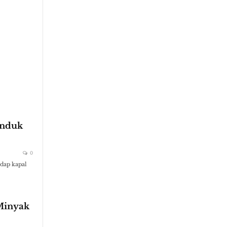
Induk
0
dap kapal
 Minyak