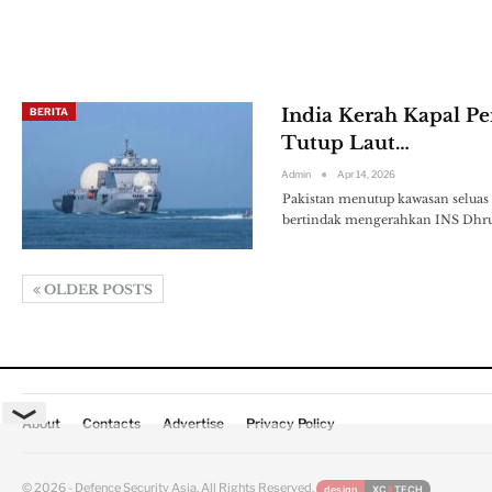
India Kerah Kapal P
BERITA
Tutup Laut…
Admin
Apr 14, 2026
Pakistan menutup kawasan seluas 
bertindak mengerahkan INS Dhruv
OLDER POSTS
About
Contacts
Advertise
Privacy Policy
© 2026 - Defence Security Asia. All Rights Reserved.
design
XC
II
TECH