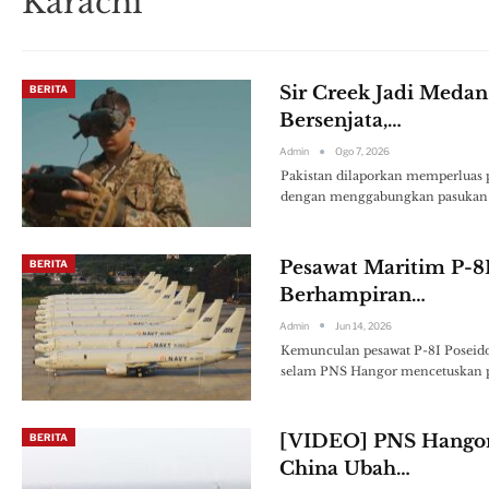
Karachi
Sir Creek Jadi Meda
BERITA
Bersenjata,…
Admin
Ogo 7, 2026
Pakistan dilaporkan memperluas 
dengan menggabungkan pasukan kh
Pesawat Maritim P-8
BERITA
Berhampiran…
Admin
Jun 14, 2026
Kemunculan pesawat P-8I Poseido
selam PNS Hangor mencetuskan p
[VIDEO] PNS Hangor 
BERITA
China Ubah…