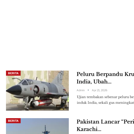
Peluru Berpandu Kru
BERITA
India, Ubah…
Admin
Apr 21, 2026
Ujian tembakan sebenar peluru b
induk India, sekali gus meningkat
Pakistan Lancar “Per
BERITA
Karachi…