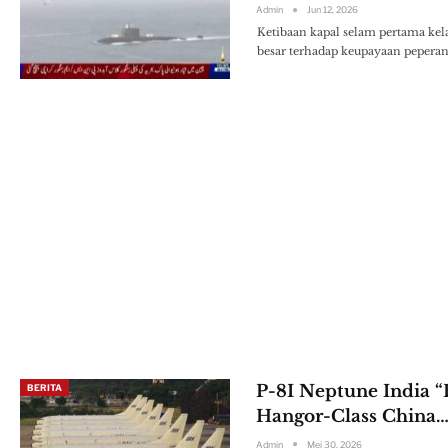
Admin
Jun 12, 2026
Ketibaan kapal selam pertama kel
besar terhadap keupayaan pepera
P-8I Neptune India 
BERITA
Hangor-Class China
Admin
Mei 30, 2026