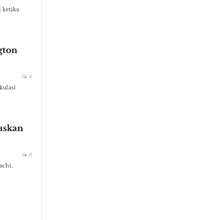
 ketika
gton
0
kulasi
askan
0
achi,