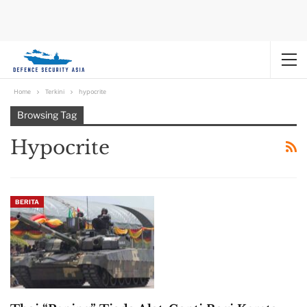
Home
Terkini
hypocrite
Browsing Tag
Hypocrite
BERITA