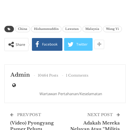
China
Hishammuddin
Lawatan
Malaysia
Wang Yi
Facebook
Twitter
Share
Admin
10464 Posts
1 Comments
Wartawan Pertahanan/Keselamatan
PREV POST
NEXT POST
(Video) Pyongyang
Adakah Mereka
Pamer Peluru
Nelayan Atau “Militia