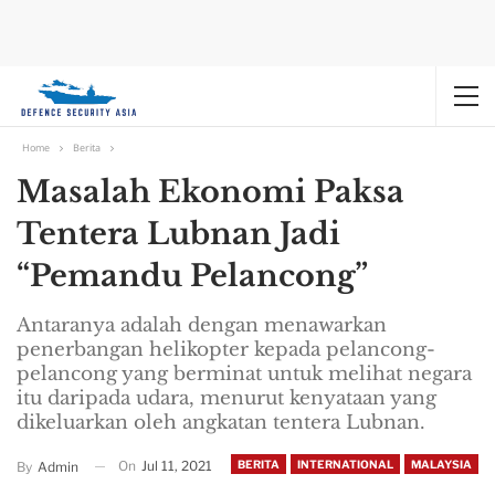
Home
Berita
Masalah Ekonomi Paksa
Tentera Lubnan Jadi
“Pemandu Pelancong”
Antaranya adalah dengan menawarkan
penerbangan helikopter kepada pelancong-
pelancong yang berminat untuk melihat negara
itu daripada udara, menurut kenyataan yang
dikeluarkan oleh angkatan tentera Lubnan.
On
Jul 11, 2021
BERITA
INTERNATIONAL
MALAYSIA
By
Admin