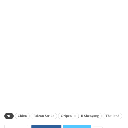
China
Falcon Strike
Gripen
J-11 Shenyang
Thailand