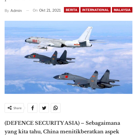
On
Okt 21, 2021
BERITA
INTERNATIONAL
MALAYSIA
By
Admin
Share
(DEFENCE SECURITY ASIA) – Sebagaimana
yang kita tahu, China menitikberatkan aspek