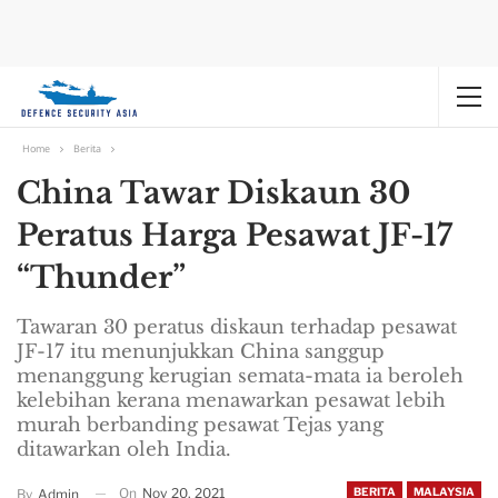
Home
Berita
China Tawar Diskaun 30
Peratus Harga Pesawat JF-17
“Thunder”
Tawaran 30 peratus diskaun terhadap pesawat
JF-17 itu menunjukkan China sanggup
menanggung kerugian semata-mata ia beroleh
kelebihan kerana menawarkan pesawat lebih
murah berbanding pesawat Tejas yang
ditawarkan oleh India.
On
Nov 20, 2021
BERITA
MALAYSIA
By
Admin