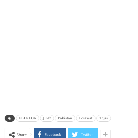
FLIT-LCA
JF-17
Pakistan
Pesawat
Tejas
Facebook
Twitter
Share