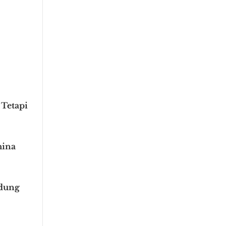
 Tetapi
hina
ndung