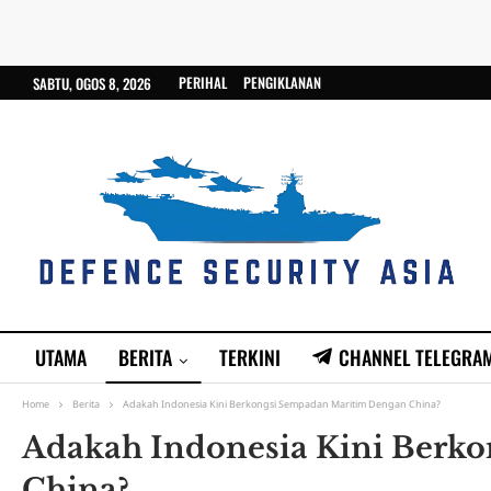
PERIHAL
PENGIKLANAN
SABTU, OGOS 8, 2026
UTAMA
BERITA
TERKINI
CHANNEL TELEGRA
Home
Berita
Adakah Indonesia Kini Berkongsi Sempadan Maritim Dengan China?
Adakah Indonesia Kini Berk
China?