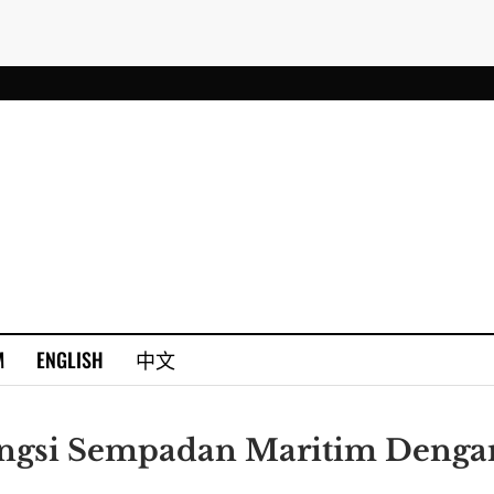
M
ENGLISH
中文
ongsi Sempadan Maritim Denga