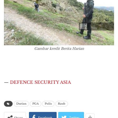
Gambar kredit Berita Harian
—
DEFENCE SECURITY ASIA
Durian
PGA
Polis
Raub
Facebook
Twitter
Share