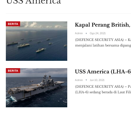
USS America
Kapal Perang British
BERITA
Admin
Ogo 24, 2021
(DEFENCE SECURITY ASIA) – Kapal
menjalani latihan bersama dipan
USS America (LHA-6) 
BERITA
Admin
Jan 10, 2021
(DEFENCE SECURITY ASIA) – Pada 
(LHA-6) sedang berada di Laut Fi