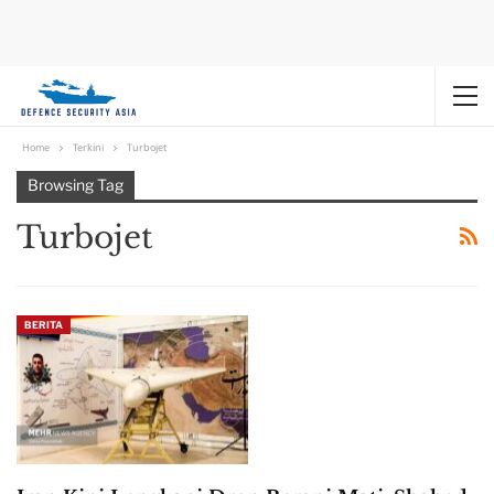
Home
Terkini
Turbojet
Browsing Tag
Turbojet
BERITA