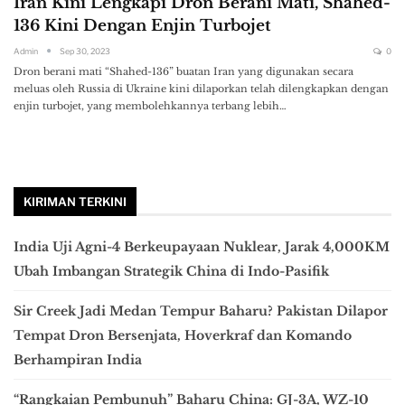
Iran Kini Lengkapi Dron Berani Mati, Shahed-
136 Kini Dengan Enjin Turbojet
Admin
Sep 30, 2023
0
Dron berani mati “Shahed-136” buatan Iran yang digunakan secara
meluas oleh Russia di Ukraine kini dilaporkan telah dilengkapkan dengan
enjin turbojet, yang membolehkannya terbang lebih…
KIRIMAN TERKINI
India Uji Agni-4 Berkeupayaan Nuklear, Jarak 4,000KM
Ubah Imbangan Strategik China di Indo-Pasifik
Sir Creek Jadi Medan Tempur Baharu? Pakistan Dilapor
Tempat Dron Bersenjata, Hoverkraf dan Komando
Berhampiran India
“Rangkaian Pembunuh” Baharu China: GJ-3A, WZ-10