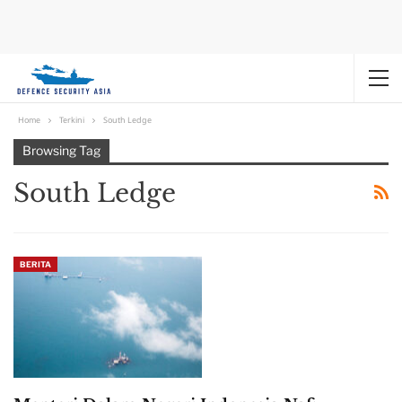
Home
Terkini
South Ledge
Browsing Tag
South Ledge
BERITA