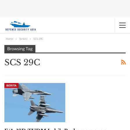
Home
Terkini
SCS 29C
Browsing Tag
SCS 29C
BERITA