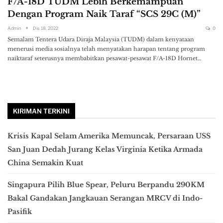
F/A-18D TUDM Lebih Berkemampuan
Dengan Program Naik Taraf “SCS 29C (M)”
Admin
Dis 18, 2022
0
Semalam Tentera Udara Diraja Malaysia (TUDM) dalam kenyataan
menerusi media sosialnya telah menyatakan harapan tentang program
naiktaraf seterusnya membabitkan pesawat-pesawat F/A-18D Hornet…
KIRIMAN TERKINI
Krisis Kapal Selam Amerika Memuncak, Persaraan USS
San Juan Dedah Jurang Kelas Virginia Ketika Armada
China Semakin Kuat
Singapura Pilih Blue Spear, Peluru Berpandu 290KM
Bakal Gandakan Jangkauan Serangan MRCV di Indo-
Pasifik