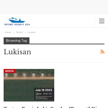
Home
Terkini
Lukisan
Browsing Tag
Lukisan
BERITA