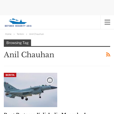
Home
Terkini
Anil Chauhan
Browsing Tag
Anil Chauhan
BERITA