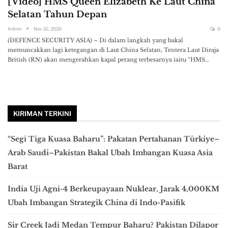
[Video] HMS Queen Elizabeth Ke Laut China
Selatan Tahun Depan
Admin
Nov 10, 2020
0
(DEFENCE SECURITY ASIA) – Di dalam langkah yang bakal
memuncakkan lagi ketegangan di Laut China Selatan, Tentera Laut Diraja
British (RN) akan mengerahkan kapal perang terbesarnya iaitu “HMS…
KIRIMAN TERKINI
“Segi Tiga Kuasa Baharu”: Pakatan Pertahanan Türkiye–
Arab Saudi–Pakistan Bakal Ubah Imbangan Kuasa Asia
Barat
India Uji Agni-4 Berkeupayaan Nuklear, Jarak 4,000KM
Ubah Imbangan Strategik China di Indo-Pasifik
Sir Creek Jadi Medan Tempur Baharu? Pakistan Dilapor