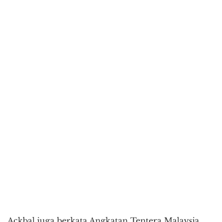
Ackbal juga berkata,Angkatan Tentera Malaysia