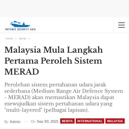
Home
Berita
Malaysia Mula Langkah
Pertama Peroleh Sistem
MERAD
Perolehan sistem pertahanan udara jarak
sederhana (Medium Range Air Defence System
- MERAD) akan memastikan Malaysia dapat
mewujudkan sistem pertahanan udara yang
"multi-layered" (pelbagai lapisan).
On
Sep 30, 2021
BERITA
INTERNATIONAL
MALAYSIA
By
Admin