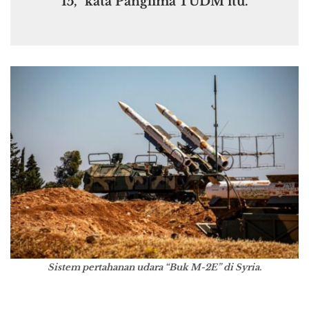
15,” kata Panglima TUDM itu.
Sistem pertahanan udara “Buk M-2E” di Syria.